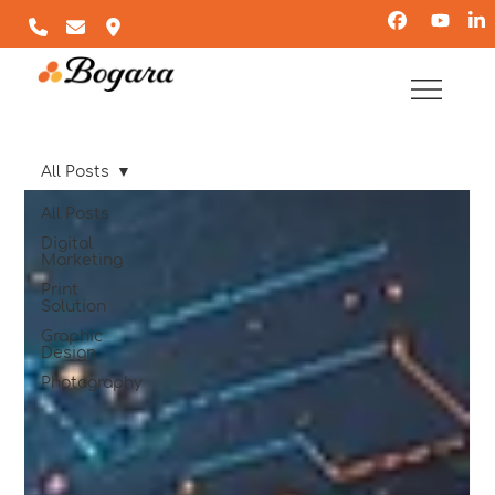
All Posts
All Posts
Digital
Marketing
Print
Solution
Graphic
Design
Photography