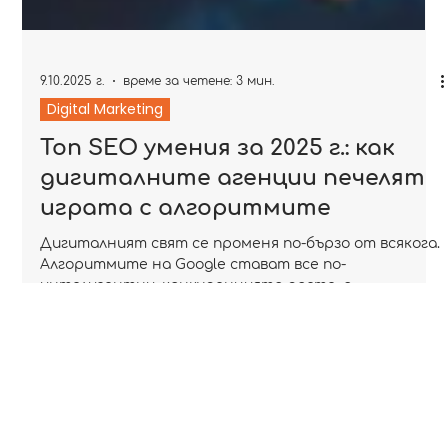
9.10.2025 г.
време за четене: 3 мин.
Digital Marketing
Топ SEO умения за 2025 г.: как
дигиталните агенции печелят
играта с алгоритмите
Дигиталният свят се променя по-бързо от всякога.
Алгоритмите на Google стават все по-
интелигентни, конкуренцията расте, а
потребителите – все по-взискателни. В тази среда
SEO вече не е просто техника, а комплексна
дисциплина, която обединява стратегия, анализ,
технология и креативност.